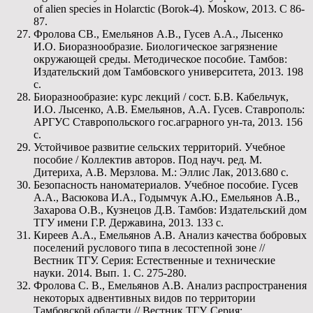
of alien species in Holarctic (Borok-4). Moskow, 2013. С 86-
87.
Фролова СВ., Емельянов А.В., Гусев А.А., Лысенко
И.О. Биоразнообразие. Биологическое загрязнение
окружающей среды. Методическое пособие. Тамбов:
Издательский дом Тамбовского университета, 2013. 198
с.
Биоразнообразие: курс лекций / сост. Б.В. Кабельчук,
И.О. Лысенко, А.В. Емельянов, А.А. Гусев. Ставрополь:
АРГУС Ставропольского гос.аграрного ун-та, 2013. 156
с.
Устойчивое развитие сельских территорий. Учебное
пособие / Коллектив авторов. Под науч. ред. М.
Дитериха, А.В. Мерзлова. М.: Эллис Лак, 2013.680 с.
Безопасность наноматериалов. Учебное пособие. Гусев
А.А., Васюкова И.А., Годымчук А.Ю., Емельянов А.В.,
Захарова О.В., Кузнецов Д.В. Тамбов: Издательский дом
ТГУ имени Г.Р. Державина, 2013. 133 с.
Киреев А.А., Емельянов А.В. Анализ качества бобровых
поселений руслового типа в лесостепной зоне //
Вестник ТГУ. Серия: Естественные и технические
науки. 2014. Вып. 1. С. 275-280.
Фролова С. В., Емельянов А.В. Анализ распространения
некоторых адвентивных видов по территории
Тамбовской области // Вестник ТГУ. Серия: