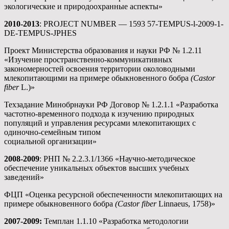
экологические и природоохранные аспекты»
2010-2013
: PROJECT NUMBER — 1593 57-TEMPUS-l-2009-1-
DE-TEMPUS-JPHES
Проект Министерства образования и науки РФ № 1.2.11
«Изучение пространственно-коммуникативных
закономерностей освоения территории околоводными
млекопитающими на примере обыкновенного бобра
(
Castor
fiber
L.)»
Техзадание Минобрнауки РФ Договор № 1.2.1.1 «Разработка
частотно-временного подхода к изучению природных
популяций и управления ресурсами млекопитающих с
одиночно-семейным типом
социальной организации»
2008-2009
: РНП № 2.2.3.1/1366 «Научно-методическое
обеспечение уникальных объектов высших учебных
заведений»
ФЦП «Оценка ресурсной обеспеченности млекопитающих на
примере обыкновенного бобра
(
Castor
fiber
Linnaeus, 1758)»
2007-2009:
Темплан 1.1.10 «Разработка методологии