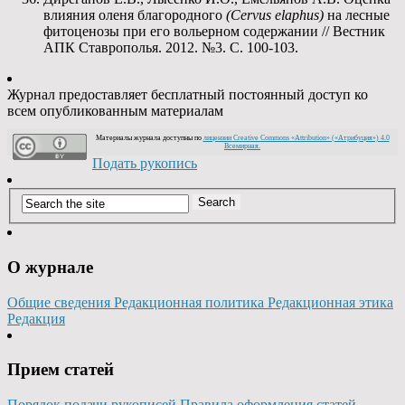
влияния оленя благородного
(
Cervus
elaphus)
на лесные
фитоценозы при его вольерном содержании // Вестник
АПК Ставрополья. 2012. №3. С. 100-103.
Журнал предоставляет бесплатный постоянный доступ ко
всем опубликованным материалам
Материалы журнала доступны по
лицензии Creative Commons «Attribution» («Атрибуция») 4.0
Всемирная.
Подать рукопись
О журнале
Общие сведения
Редакционная политика
Редакционная этика
Редакция
Прием статей
Порядок подачи рукописей
Правила оформления статей