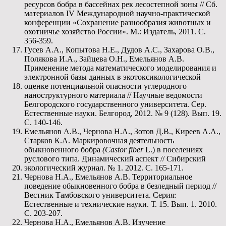
ресурсов бобра в бассейнах рек лесостепной зоны // Сб.
материалов IV Международной научно-практической
конференции «Сохранение разнообразия животных и
охотничье хозяйство России». М.: Издатель, 2011. С.
356-359.
Гусев А.А., Копытова Н.Е., Дудов А.С., Захарова О.В.,
Полякова И.А., Зайцева О.Н., Емельянов А.В.
Применение метода математического моделирования и
электронной базы данных в экотоксикологической
оценке потенциальной опасности углеродного
наноструктурного материала // Научные ведомости
Белгородского государственного университета. Сер.
Естественные науки. Белгород, 2012. № 9 (128). Вып. 19.
С. 140-146.
Емельянов А.В., Чернова Н.А., Зотов Д.В., Киреев А.А.,
Старков К.А. Маркировочная деятельность
обыкновенного бобра
(
Castor
fiber
L.) в поселениях
руслового типа. Динамический аспект // Сибирский
экологический журнал. № 1. 2012. С. 165-171.
Чернова Н.А., Емельянов А.В. Территориальное
поведение обыкновенного бобра в безледный период //
Вестник Тамбовского университета. Серия:
Естественные и технические науки. Т. 15. Вып. 1. 2010.
С. 203-207.
Чернова Н.А., Емельянов А.В. Изучение