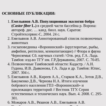
ОСНОВНЫЕ ПУБЛИКАЦИИ:
Емельянов А.В. Популяционная экология бобра
(
Castor
fiber
L
.)
в средней части бассейна р. Ворона:
автореф. дис. … канд. биол. наук. Саратов:
Стройтехсервис-С, 2004. 24 с.
Емельянов А.В. Аннотированный список позвоночных
животных
госзаповедника «Воронинский» (круглоротые, рыбы,
амфибии, рептилии, млекопитающие) // Флора и фауна
Черноземья: Сб. научных статей / Отв. ред. Г.А. Лада.
Тамбов: изд-во ТГУ им. Г.Р.Державина, 2007. С. 70-85.
Позвоночные Тамбовской области: Кадастр. / А.Н.
Гудина, И.В. Дьяконова, Г.А. Лада и др. Тамбов: Юлис,
2007. 304 с.
Емельянов А.В., Киреев А.А., Старков К.А., Зотов Д.В.,
Бакуменко Д.В., Чернова Н.А. Итоги изучения
бобрового населения ГПЗ «Воронинский» и
прилежащих территорий // Вестник ТГУ. Серия
естественных и технических наук. Вып. 4. 2008. С. 295-
301.
Можаров А.В., Рязанов А.В., Емельянов А.В.