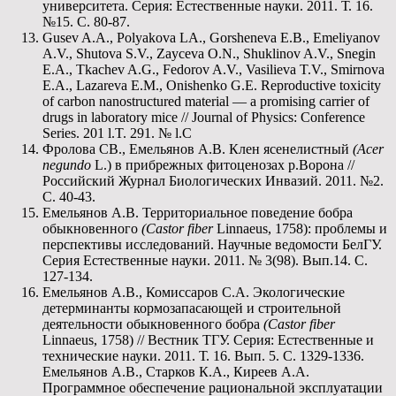
университета. Серия: Естественные науки. 2011. Т. 16.
№15. С. 80-87.
Gusev A.A., Polyakova LA., Gorsheneva E.B., Emeliyanov
A.V., Shutova S.V., Zayceva O.N., Shuklinov A.V., Snegin
E.A., Tkachev A.G., Fedorov A.V., Vasilieva T.V., Smirnova
E.A., Lazareva E.M., Onishenko G.E. Reproductive toxicity
of carbon nanostructured material — a promising carrier of
drugs in laboratory mice // Journal of Physics: Conference
Series. 201 l.T. 291. № l.C
Фролова СВ., Емельянов А.В. Клен ясенелистный
(
Acer
negundo
L.) в прибрежных фитоценозах р.Ворона //
Российский Журнал Биологических Инвазий. 2011. №2.
С. 40-43.
Емельянов А.В. Территориальное поведение бобра
обыкновенного
(
Castor
fiber
Linnaeus, 1758): проблемы и
перспективы исследований. Научные ведомости БелГУ.
Серия Естественные науки. 2011. № 3(98). Вып.14. С.
127-134.
Емельянов А.В., Комиссаров С.А. Экологические
детерминанты кормозапасающей и строительной
деятельности обыкновенного бобра
(
Castor
fiber
Linnaeus, 1758) // Вестник ТГУ. Серия: Естественные и
технические науки. 2011. Т. 16. Вып. 5. С. 1329-1336.
Емельянов А.В., Старков К.А., Киреев А.А.
Программное обеспечение рациональной эксплуатации