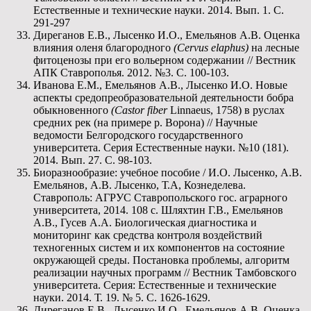
Естественные и технические науки. 2014. Вып. 1. С.
291-297
Диреганов Е.В., Лысенко И.О., Емельянов А.В. Оценка
влияния оленя благородного
(
Cervus
elaphus)
на лесные
фитоценозы при его вольерном содержании // Вестник
АПК Ставрополья. 2012. №3. С. 100-103.
Иванова Е.М., Емельянов А.В., Лысенко И.О. Новые
аспекты средопреобразовательной деятельности бобра
обыкновенного
(
Castor
fiber
Linnaeus, 1758) в руслах
средних рек (на примере р. Ворона) // Научные
ведомости Белгородского государственного
университета. Серия Естественные науки. №10 (181).
2014. Вып. 27. С. 98-103.
Биоразнообразие: учебное пособие / И.О. Лысенко, А.В.
Емельянов, А.В. Лысенко, Т.А, Кознеделева.
Ставрополь: АГРУС Ставропольского гос. аграрного
университета, 2014. 108 с. Шляхтин Г.В., Емельянов
А.В., Гусев А.А. Биологическая диагностика и
мониторинг как средства контроля воздействий
техногенных систем и их компонентов на состояние
окружающей среды. Постановка проблемы, алгоритм
реализации научных программ // Вестник Тамбовского
университета. Серия: Естественные и технические
науки. 2014. Т. 19. № 5. С. 1626-1629.
Диреганов Е.В., Лысенко И.О., Емельянов А.В. Оценка