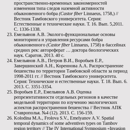
пространственно-временных закономерностей
изменения типа следов наземной активности
обыкновенного бобра
(
Castor
fiber
Linnaeus, 1758,) //
Вестник Тамбовского университета. Серия:
Естественные и технические науки. Т. 16. Вып. 5,2011.
С. 1336-1338.
Емельянов А.В. Эколого-функциональные основы
мониторинга и управления ресурсами бобра
обыкновенного
(
Castor
fiber
Linnaeus, 1758) в бассейнах
средних рек: автореферат … доктора биологических
наук. Саратов, 2013. 40 с.
Емельянов А.В., Петров В.И., Воробьев Е.Р.,
Завершинский А.Н., Кореннова А.А. Распространение
бешенства по территории Тамбовской области за период
1998-2011 гг. // Вестник Тамбовского университета.
Серия: Технические и естественные науки. Т. 18. Вып. 6.
2013. С. 3351-3354.
Воробьев Е.Р., Емельянов А.В. Оценка
репрезентативности отдельных регионов в качестве
модельной территории по изучению экологических
аспектов распространения бешенства // Вестник АПК
Ставрополья. №4 (12). 2013. С. 156-159.
Kolodina M.A., Frolova S.V., Emelyanov A.V. Spatial
temporal dynamics of some adventives types on Tambov
region territory // The IV International Symposium «Invasion