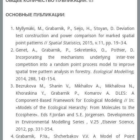
ОБЩЕЕ КОЛИЧЕСТВО ПУБЛИКАЦИЙ:
63
ОСНОВНЫЕ ПУБЛИКАЦИИ:
Myllymäki, M., Grabarnik, P., Seijo, H., Stoyan, D. Deviation
test construction and power comparison for marked spatial
point patterns //
Spatial Statistics
, 2015, v.11, pp. 19–34.
Genet, A., Grabarnik, P., Sekretenko, O., Pothier, D.
Incorporating the mechanisms underlying inter-tree
competition into a random point process model to improve
spatial tree pattern analysis in forestry.
Ecological Modelling
,
2014, 288, 143-154.
Bezrukova M., Shanin V., Mikhailov A., Mikhailova N.,
Khoraskina Y., Grabarnik P., Komarov A. DLES: A
Component-Based Framework for Ecological Modeling // In:
«Models of the Ecological Hierarchy: From Molecules to the
Ecosphere». Eds F.Jordan and S.E. Jorgensen. Developments
in Environmental Modelling Series , V.25 ,Elsevier Science,
2012, pp. 331-354.
Grabarnik, P.Ya., Shcherbakov V.V. A Model of Point