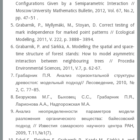
Configurations Given by a Semiparametric Interaction //
Moscow University Mathematics Bulletin, 2012, Vol. 67, No.2,
pp. 47–51 .
Grabarnik, P., Myllymäki, M., Stoyan, D. Correct testing of
mark independence for marked point patterns // Ecological
Modelling, 2011, V. 222, p. 3888– 3894.
Grabarnik, P. and Särkkä, A. Modelling the spatial and space-
time structure of forest stands: How to model asymmetric
interaction between neighbouring trees // Procedia
Environmental Sciences, 2011, V.7, p. 62-67.
Грабарник П.Я. Анализ горизонтальной структуры
древостоя: модельный подход// Лесоведение, 2010, №
2, С. 77–85.
Безрукова М.Г., Быховец С.С., Грабарник П.Я.,
Ларионова А.А., Надпорожская М.А.
Анализ неопределенности параметров модели
разложения органического вещества: байесовский
подход // Известия самарского научного центра РАН,
2009, Т.11,№1(7).