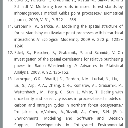
Eckel S,, Fleischer F., Grabarnik P., Kazda M., Särkkä A. and
Schmidt V. Modelling tree roots in mixed forest stands by
inhomogeneous marked Gibbs point processes// Biometrical
Journal, 2009, V. 51, P. 522 — 539
Grabarnik, P., Särkkä, A. Modelling the spatial structure of
forest stands by multivariate point processes with hierarchical
interactions // Ecological Modelling, 2009 v. 220 p. 1232–
1240
Eckel, S., Fleischer, F., Grabarnik, P. and Schmidt, V. On
investigation of the spatial correlations for relative purchasing
power in Baden–Württemberg // Advances in Statistical
Analysis, 2008, v. 92, 135-152.
Larocque , G.R., Bhatti, J.S., Gordon, A.M., Luckai, N., Liu, J.,
Liu, S., Arp, P. A., Zhang, C.-F., Komarov, A., Grabarnik, P.,
Wattenbach , M., Peng, C., Sun, J., White, T. Dealing with
uncertainty and sensitivity issues in process-based models of
carbon and nitrogen cycles in northern forest ecosystems//
In: Jakeman, A,Voinov, A.,Rizzoli, A., Chen, S.H. (Eds),
Environmental Modelling and Software and Decision
Support,- Developments in Integrated Environmental