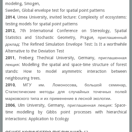
modeling, Smogen,
Sweden, Global envelope test for spatial point patterns
2014
, Umea University, invited lecture: Complexity of ecosystems:
testing models for spatial point patterns
2012
, 7th International Conference on Stereology, Spatial
Statistics and Stochastic Geometry, Prague, приглашенный
доклад: The Refined Simulation Envelope Test: Is It a worthwhile
Alternative to the Deviation Test
2011
, Freiberg Thechical University, Germany, приглашенная
лекция: Modelling the spatial and space-time structure of forest
stands: How to model asymmetric interaction between
neighbouring trees.
2010
, МГУ им. Ломоносова, большой семинар,
Статистические методы для случайных точечных полей
марковского типа и их применение в лесной экологии.
2006
, Ulm University, Germany, приглашенная лекция: Space-
time modelling by Gibbs point processes with hierarchical
interactions: Application to Ecology