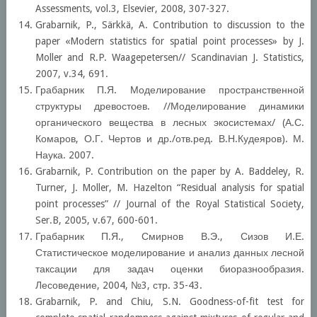
Assessments, vol.3, Elsevier, 2008, 307-327.
Grabarnik, P., Särkkä, A. Contribution to discussion to the
paper «Modern statistics for spatial point processes» by J.
Moller and R.P. Waagepetersen// Scandinavian J. Statistics,
2007, v.34, 691.
Грабарник П.Я. Моделирование пространственной
структуры древостоев. //Моделирование динамики
органического вещества в лесных экосистемах/ (А.С.
Комаров, О.Г. Чертов и др./отв.ред. В.Н.Кудеяров). М.
Наука. 2007.
Grabarnik, P. Contribution on the paper by A. Baddeley, R.
Turner, J. Moller, M. Hazelton “Residual analysis for spatial
point processes” // Journal of the Royal Statistical Society,
Ser.B, 2005, v.67, 600-601.
Грабарник П.Я., Смирнов В.Э., Сизов И.Е.
Статистическое моделирование и анализ данных лесной
таксации для задач оценки биоразнообразия.
Лесоведение, 2004, №3, стр. 35-43.
Grabarnik, P. and Chiu, S.N. Goodness-of-fit test for