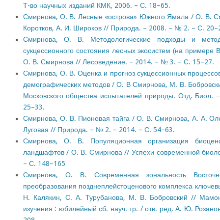
Т-во научных изданий КМК, 2006. – С. 18–65.
Смирнова, О. В. Лесные «острова» Южного Ямала / О. В. С
Коротков, А. И. Широков // Природа. – 2008. – № 2. – С. 20–
Смирнова, О. В. Методологические подходы и мето
сукцессионного состояния лесных экосистем (на примере В
О. В. Смирнова // Лесоведение. – 2014. – № 3. – С. 15–27.
Смирнова, О. В. Оценка и прогноз сукцессионных процессо
демографических методов / О. В Смирнова, М. В. Бобровски
Московского общества испытателей природы. Отд. Биол. – 
25–33.
Смирнова, О. В. Пионовая тайга / О. В. Смирнова, А. А. Ол
Луговая // Природа. – № 2. – 2014. – С. 54–63.
Смирнова, О. В. Популяционная организация биоцено
ландшафтов / О. В. Смирнова // Успехи современной биологи
– С. 148–165
Смирнова, О. В. Современная зональность Восточн
преобразования позднеплейстоценового комплекса ключевых
Н. Калякин, С. А. Турубанова, М. В. Бобровский // Мамо
изучения : юбилейный сб. науч. тр. / отв. ред. А. Ю. Розанов