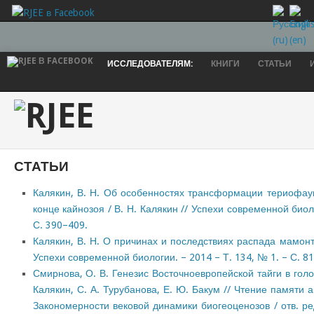
ИССЛЕДОВАТЕЛЯМ:
КНИГИ
СТАТЬИ
СТАТЬИ
Калякин, В. Н. Об особенностях трансформации териофау
конце кайнозоя / В. Н. Калякин // Успехи современной биол
С. 390–409.
Калякин, В. Н. О причинах и последствиях распада мамонт
Успехи современной биологии. – 2014 – Т. 134, № 1. – С. 81
Смирнова, О. В. Генезис Восточноевропейской тайги в голо
Калякин, С. А. Турубанова, Е. Ю. Бакум // Чтение памяти а
Закономерности вековой динамики биогеоценозов / отв. ред