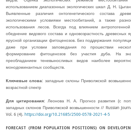
видов. Оценка экологических режимов местообитани
использованием диапазонных экологических шкал Д. Н. Цыга
Выявленные различия онтогенетического состава древ
экологическими условиями местообитаний, а также разно
использования лесов. Всегда под влиянием антропогенной
обеднение видового состава и одновозрастность древесных я
ярусной организации фитоценозов. Без поддержания популяци
даже при условии заповедания по прошествии нескол
формирование фитоценозов без участия дуба. На зна
преобладанием теневыносливых видов наиболее вероят
монодоминантных сообществ.
Ключевые слова
: западные склоны Приволжской возвышенно
возрастной спектр
Для цитирования
: Леонова Н. А. Прогноз развития (с по
западных склонов Приволжской возвышенности // Russian Journal
Vol. 6 (4).
https://doi.org/10.21685/2500-0578-2021-4-5
FORECAST (FROM POPULATION POSITIONS) ON DEVELOPI