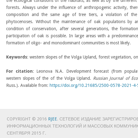
the ecological conditions of the habitats, as well as by the differen
forests. Always under the influence of anthropogenic activity, ther
composition and the same age of tree tiers, a violation of the 
phytocenoses. Without the maintenance of oak populations by art
condition of conservation, after several generations, the formati
participation of oak is possible. In large areas with a predominance
formation of oligo- and monodominant communities is most likely.
Keywords
: western slopes of the Volga Upland, forest vegetation, 
For citation
: Leonova N.A. Development forecast (from populat
western slopes of the of the Volga Upland.
Russian Journal of Ec
Russ.). Available from:
https://doi.org/10.21685/2500-0578-2021-4-
COPYRIGHT © 2016
RJEE
. СЕТЕВОЕ ИЗДАНИЕ ЗАРЕГИСТРИРО
ИНФОРМАЦИОННЫХ ТЕХНОЛОГИЙ И МАССОВЫХ КОММУНИ
СЕНТЯБРЯ 2015 Г.