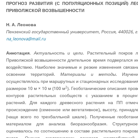
ПРОГНОЗ РАЗВИТИЯ (С ПОПУЛЯЦИОННЫХ ПОЗИЦИЙ) Л
ПРИВОЛЖСКОЙ ВОЗВЫШЕННОСТИ
Н. А. Леонова
Пензенский государственный университет, Россия, 440026, г. 
na_leonova@mail.ru
Аннотация
.
Актуальность и цели
. Растительный покров л
Приволжской возвышенности длительное время подвергался и
воздействию. Наиболее значимые и резкие изменения связан
освоении территорий.
Материалы и методы
. Изучен
осуществлялось при маршрутных и стационарных исследования
2
размером 10 м × 10 м (100 м
). Геоботанические описания про
контуров растительных сообществ с указанием в процен
растений. Для каждого древесного растения на ПП отмеча
происхождение (семенное или вегетативное), высоту, принадле
(чаще всего по трехбалльной шкале). Полученные геоботан
материалом для анализа биоразнообразия. Структурно
оценивалось по соотношению в составе растительного покрова