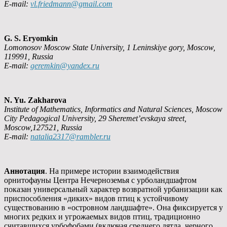
E-mail:
vl.friedmann@gmail.com
G. S. Eryomkin
Lomonosov Moscow State University, 1 Leninskiye gory, Moscow,
119991, Russia
E-mail:
geremkin@yandex.ru
N. Yu. Zakharova
Institute of Mathematics, Informatics and Natural Sciences, Moscow
City Pedagogical University, 29 Sheremet’evskaya street,
Moscow,127521, Russia
E-mail:
natalia2317@rambler.ru
Аннотация
. На примере истории взаимодействия
орнитофауны Центра Нечерноземья с урболандшафтом
показан универсальный характер возвратной урбанизации как
приспособления «диких» видов птиц к устойчивому
существованию в «островном ландшафте». Она фиксируется у
многих редких и угрожаемых видов птиц, традиционно
считавшихся урбофобами (включая среднего дятла, черного