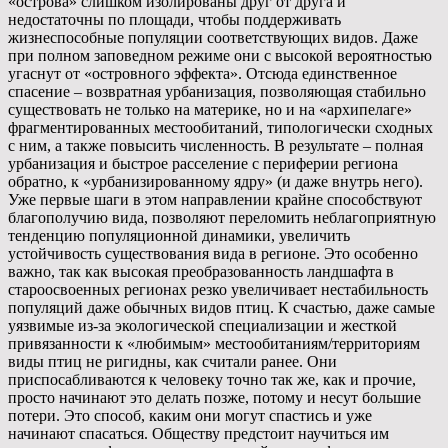
«острова» слишком изолированы друг от друга и
недостаточны по площади, чтобы поддерживать
жизнеспособные популяции соответствующих видов. Даже
при полном заповедном режиме они с высокой вероятностью
угаснут от «островного эффекта». Отсюда единственное
спасение – возвратная урбанизация, позволяющая стабильно
существовать не только на материке, но и на «архипелаге»
фрагментированных местообитаний, типологически сходных
с ним, а также повысить численность. В результате – полная
урбанизация и быстрое расселение с периферии региона
обратно, к «урбанизированному ядру» (и даже внутрь него).
Уже первые шаги в этом направлении крайне способствуют
благополучию вида, позволяют переломить неблагоприятную
тенденцию популяционной динамики, увеличить
устойчивость существования вида в регионе. Это особенно
важно, так как высокая преобразованность ландшафта в
староосвоенных регионах резко увеличивает нестабильность
популяций даже обычных видов птиц. К счастью, даже самые
уязвимые из-за экологической специализации и жесткой
привязанности к «любимым» местообитаниям/территориям
виды птиц не ригидны, как считали ранее. Они
приспосабливаются к человеку точно так же, как и прочие,
просто начинают это делать позже, потому и несут большие
потери. Это способ, каким они могут спастись и уже
начинают спасаться. Обществу предстоит научиться им