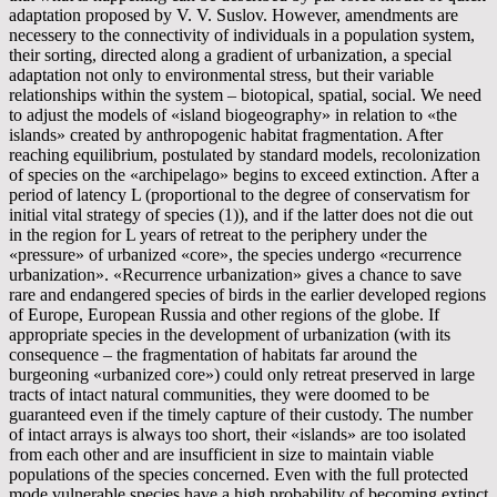
adaptation proposed by V. V. Suslov. However, amendments are
necessery to the connectivity of individuals in a population system,
their sorting, directed along a gradient of urbanization, a special
adaptation not only to environmental stress, but their variable
relationships within the system – biotopical, spatial, social. We need
to adjust the models of «island biogeography» in relation to «the
islands» created by anthropogenic habitat fragmentation. After
reaching equilibrium, postulated by standard models, recolonization
of species on the «archipelago» begins to exceed extinction. After a
period of latency L (proportional to the degree of conservatism for
initial vital strategy of species (1)), and if the latter does not die out
in the region for L years of retreat to the periphery under the
«pressure» of urbanized «core», the species undergo «recurrence
urbanization». «Recurrence urbanization» gives a chance to save
rare and endangered species of birds in the earlier developed regions
of Europe, European Russia and other regions of the globe. If
appropriate species in the development of urbanization (with its
consequence – the fragmentation of habitats far around the
burgeoning «urbanized core») could only retreat preserved in large
tracts of intact natural communities, they were doomed to be
guaranteed even if the timely capture of their custody. The number
of intact arrays is always too short, their «islands» are too isolated
from each other and are insufficient in size to maintain viable
populations of the species concerned. Even with the full protected
mode vulnerable species have a high probability of becoming extinct