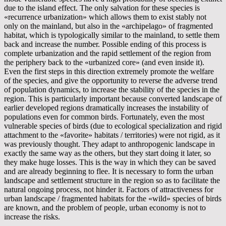
due to the island effect. The only salvation for these species is
«recurrence urbanization» which allows them to exist stably not
only on the mainland, but also in the «archipelago» of fragmented
habitat, which is typologically similar to the mainland, to settle them
back and increase the number. Possible ending of this process is
complete urbanization and the rapid settlement of the region from
the periphery back to the «urbanized core» (and even inside it).
Even the first steps in this direction extremely promote the welfare
of the species, and give the opportunity to reverse the adverse trend
of population dynamics, to increase the stability of the species in the
region. This is particularly important because converted landscape of
earlier developed regions dramatically increases the instability of
populations even for common birds. Fortunately, even the most
vulnerable species of birds (due to ecological specialization and rigid
attachment to the «favorite» habitats / territories) were not rigid, as it
was previously thought. They adapt to anthropogenic landscape in
exactly the same way as the others, but they start doing it later, so
they make huge losses. This is the way in which they can be saved
and are already beginning to flee. It is necessary to form the urban
landscape and settlement structure in the region so as to facilitate the
natural ongoing process, not hinder it. Factors of attractiveness for
urban landscape / fragmented habitats for the «wild» species of birds
are known, and the problem of people, urban economy is not to
increase the risks.