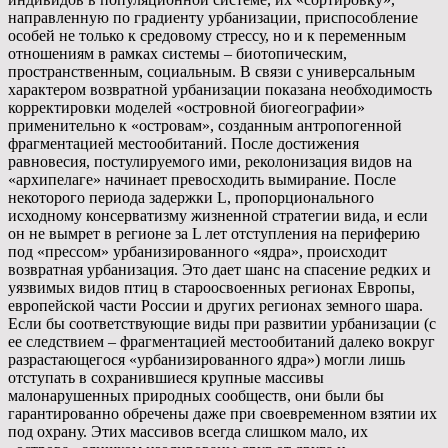
направленную по градиенту урбанизации, приспособление
особей не только к средовому стрессу, но и к переменным
отношениям в рамках системы – биотопическим,
пространственным, социальным. В связи с универсальным
характером возвратной урбанизации показана необходимость
корректировки моделей «островной биогеографии»
применительно к «островам», созданным антропогенной
фрагментацией местообитаний. После достижения
равновесия, постулируемого ими, реколонизация видов на
«архипелаге» начинает превосходить вымирание. После
некоторого периода задержки L, пропорционального
исходному консерватизму жизненной стратегии вида, и если
он не вымрет в регионе за L лет отступления на периферию
под «прессом» урбанизированного «ядра», происходит
возвратная урбанизация. Это дает шанс на спасение редких и
уязвимых видов птиц в староосвоенных регионах Европы,
европейской части России и других регионах земного шара.
Если бы соответствующие виды при развитии урбанизации (с
ее следствием – фрагментацией местообитаний далеко вокруг
разрастающегося «урбанизированного ядра») могли лишь
отступать в сохранившиеся крупные массивы
малонарушенных природных сообществ, они были бы
гарантированно обречены даже при своевременном взятии их
под охрану. Этих массивов всегда слишком мало, их