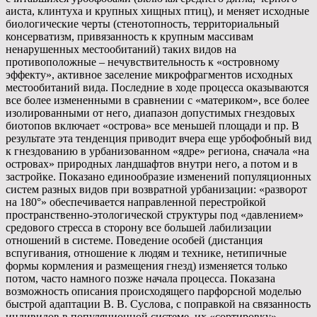
аиста, клинтуха и крупных хищных птиц), и меняет исходные
биологические черты (стенотопность, территориальный
консерватизм, привязанность к крупным массивам
ненарушенных местообитаний) таких видов на
противоположные – нечувствительность к «островному
эффекту», активное заселение микрофрагментов исходных
местообитаний вида. Последние в ходе процесса оказываются
все более измененными в сравнении с «материком», все более
изолированными от него, диапазон допустимых гнездовых
биотопов включает «острова» все меньшей площади и пр. В
результате эта тенденция приводит вчера еще урбофобный вид
к гнездованию в урбанизованном «ядре» региона, сначала «на
островах» природных ландшафтов внутри него, а потом и в
застройке. Показано единообразие изменений популяционных
систем разных видов при возвратной урбанизации: «разворот
на 180°» обеспечивается направленной перестройкой
пространственно-этологической структуры под «давлением»
средового стресса в сторону все большей лабилизации
отношений в системе. Поведение особей (дистанция
вспугивания, отношение к людям и технике, нетипичные
формы кормления и размещения гнезд) изменяется только
потом, часто намного позже начала процесса. Показана
возможность описания происходящего парфорсной моделью
быстрой адаптации В. В. Суслова, с поправкой на связанность
индивидов в популяционной системе, их «сортировку»,