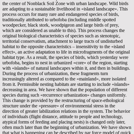
the center of Nonblack Soil Zone with urban landscape. Wild birds
are adapting to a sustainable livelihood in «island landscape». This
process occurs for many rare and endangered species of birds,
traditionally attributed to urbofoba (including middle spotted
woodpecker, black stork, woodpigeon and large birds of prey,
which are considered as unable to this). This process changes the
original biological characteristics of species such as stenotopic,
territorial conservatism, attachment to large tracts of undisturbed
habitat to the opposite characteristics – insensitivity to the «island
effect», an active adaptation to life in microfragments of the original
habitat type. As a result, the species of birds, which yesterday were
urbofoba, begins to nest in urbanized «core» of the region, starting
with «islands» of natural landscapes within it, and then in buildings.
During the process of urbanization, these fragments turn
increasingly altered as compared to the «mainland», more isolated
from it. Permissible nesting habitats are starting to include «islands»
decreasing in area. We have shown that the population of different
species during such «recurrence urbanization» changes uniformly.
This change is provided by the restructuring of space-ethological
structure under the «pressure» of environmental stress in the
direction of greater labilization relations in the system. The behavior
of individuals (flight distance, attitude to people and technology,
atypical forms of feeding and placing nests) is changed only later,
often much later than the beginning of urbanization. We have shown
that what is happening can be described by par forсe model of quick