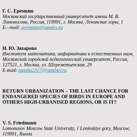
Г. С. Еремкин
Московский государственный университет имени М. В.
Ломоносова, Россия, 119991, г. Москва, Ленинские горы, 1
E
—
mail
:
geremkin
@
yandex
.
ru
Н. Ю. Захарова
Институт математики, информатики и естественных наук,
Московский городской педагогический университет, Россия,
127521, г. Москва, ул. Шереметьевская
, 29
E-mail:
natalia2317@rambler.ru
RETURN URBANIZATION – THE LAST CHANCE FOR
ENDANGERED SPECIES OF BIRDS IN EUROPE AND
OTHERS HIGH-URBANISED REGIONS, OR IS IT?
V. S. Friedmann
Lomonosov Moscow State University, 1 Leninskiye gory, Moscow,
119991, Russia