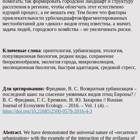
помогать; так формировать городской ландшафт и структуру
расселения в регионе, чтобы облегчать этот естественно
идущий процесс, а не мешать ему. Тем более что факторы
привлекательности урболандшафтов/фрагментированных
местообитаний для «диких» видов птиц известны, а значит,
задача людей, городского хозяйства – не увеличивать риски.
Ключевые слова
: орнитология, урбанизация, этология,
популяционная биология, редкие виды, сохранение
биоразнообразия, экология города, микроэволюция,
эволюционная биология, быстрая адаптация, средовой стресс.
Для цитирования:
Фридман, В. С. Возвратная урбанизация –
последний шанс на спасение уязвимых видов птиц Европы? /
В. С. Фридман, Г. С. Еремкин, Н. Ю. Захарова // Russian
Journal of Ecosystem Ecology. – 2016. – Vol. 1 (4). –
https://doi.org/10.21685/2500-0578-2016-4-3
Abstract
. We have demonstrated the universal nature of «recurrence
urbanization» with the example of the interaction of the avifauna of