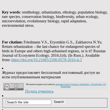
Key words
: ornithology, urbanization, ethology, population biology,
rare species, conservation biology, biodiversity, urban ecology,
microevolution, evolutionary biology, rapid adaptation,
environmental stress.
For citation:
Friedmann V.S., Eryomkin G.S., Zakharova N.Yu.
Return urbanization – the last chance for endangered species of
birds in Europe and others high-urbanised regions, or is it? Russian
Journal of Ecosystem Ecology. 2016;1(4). (In Russ.). Available
from:
https://doi.org/10.21685/2500-0578-2016-4-3
Журнал предоставляет бесплатный постоянный доступ ко
всем опубликованным материалам
Материалы журнала доступны по
лицензии Creative Commons «Attribution» («Атрибуция») 4.0
Всемирная.
Подать рукопись