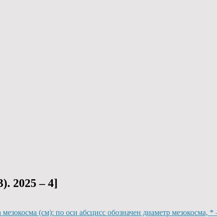
. 2025 – 4]
а мезокосма (см): по оси абсцисс обозначен диаметр мезокосма, 