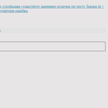
ду столбцами существует значимое отличие по тесту Тьюки (
p
<
андартная ошибка
.