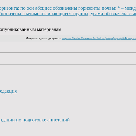
горизонта: по оси абсцисс обозначены горизонты почвы; * – меж
обозначены значимо отличающиеся группы; усами обозначена ст
м опубликованным материалам
Материалы журнала доступны по
лицензии Creative Commons «Attribution» («Атрибуция») 4.0 Всемирная
едакция
ндации по подготовке аннотаций